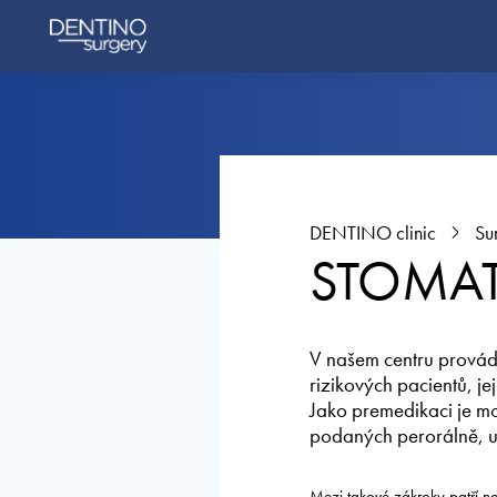
DENTINO clinic
Su
STOMAT
V našem centru provádí
rizikových pacientů, j
Jako premedikaci je mo
podaných perorálně, u 
Mezi takové zákroky patří na