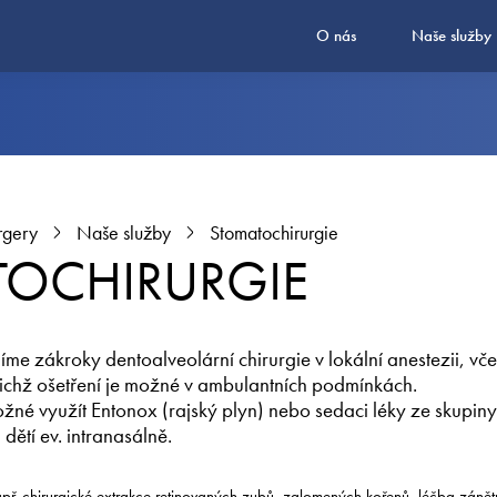
O nás
Naše služby
rgery
Naše služby
Stomatochirurgie
OCHIRURGIE
me zákroky dentoalveolární chirurgie v lokální anestezii, vče
ejichž ošetření je možné v ambulantních podmínkách.
žné využít Entonox (rajský plyn) nebo sedaci léky ze skupi
dětí ev. intranasálně.
př. chirurgické extrakce retinovaných zubů, zalomených kořenů, léčba zánětů