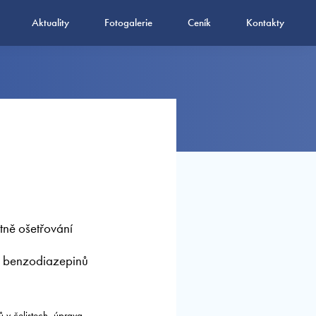
Aktuality
Fotogalerie
Ceník
Kontakty
tně ošetřování
ny benzodiazepinů
 v čelistech, úprava