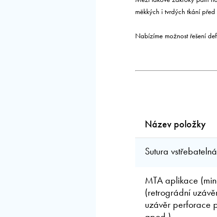
měkkých i tvrdých tkání před
Nabízíme možnost řešení defe
Název položky
Sutura vstřebateln
MTA aplikace (mine
(retrográdní uzávě
uzávěr perforace p
apod.)