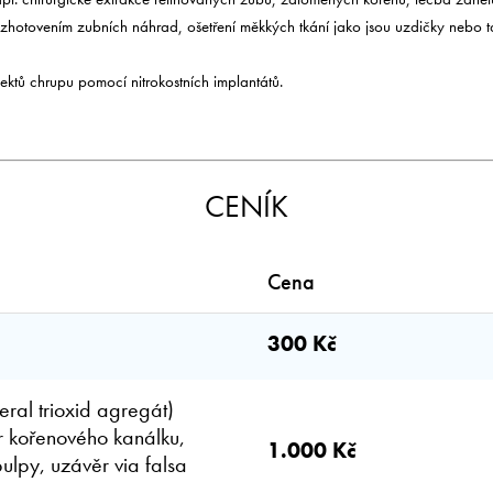
 zhotovením zubních náhrad, ošetření měkkých tkání jako jsou uzdičky nebo ta
ktů chrupu pomocí nitrokostních implantátů.
CENÍK
Cena
á
300 Kč
ral trioxid agregát)
r kořenového kanálku,
1.000 Kč
ulpy, uzávěr via falsa