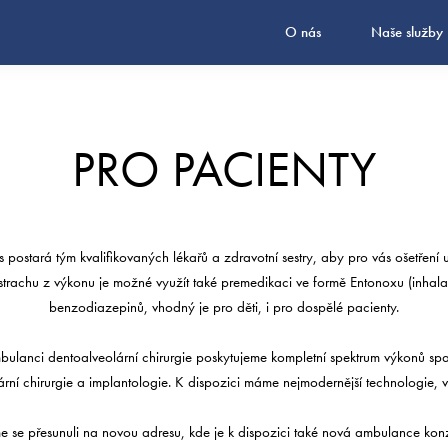
O nás
Naše služby
PRO PACIENTY
s postará tým kvalifikovaných lékařů a zdravotní sestry, aby pro vás ošetření u
 strachu z výkonu je možné využít také premedikaci ve formě Entonoxu (inha
benzodiazepinů, vhodný je pro děti, i pro dospělé pacienty.
ulanci dentoalveolární chirurgie poskytujeme kompletní spektrum výkonů spa
ární chirurgie a implantologie. K dispozici máme nejmodernější technologie, 
se přesunuli na novou adresu, kde je k dispozici také nová ambulance kon