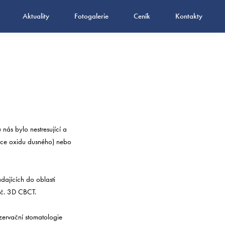
Aktuality
Fotogalerie
Ceník
Kontakty
 nás bylo nestresující a
lace oxidu dusného) nebo
dajících do oblasti
vč. 3D CBCT.
zervační stomatologie